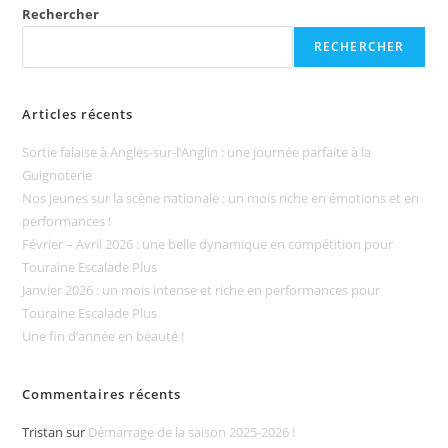
Rechercher
RECHERCHER
Articles récents
Sortie falaise à Angles-sur-l’Anglin : une journée parfaite à la
Guignoterie
Nos jeunes sur la scène nationale : un mois riche en émotions et en
performances !
Février – Avril 2026 : une belle dynamique en compétition pour
Touraine Escalade Plus
Janvier 2026 : un mois intense et riche en performances pour
Touraine Escalade Plus
Une fin d’année en beauté !
Commentaires récents
Tristan
sur
Démarrage de la saison 2025-2026 !